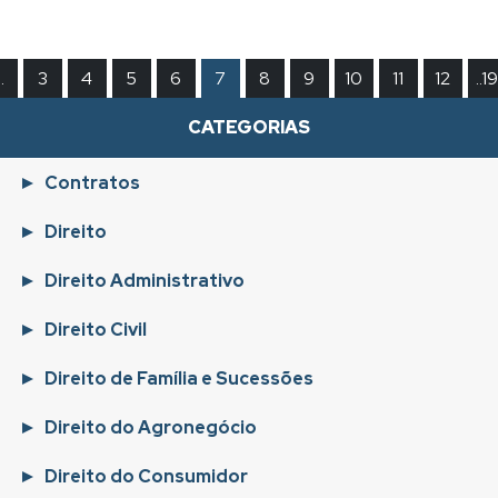
.
3
4
5
6
7
8
9
10
11
12
..19
CATEGORIAS
Contratos
Direito
Direito Administrativo
Direito Civil
Direito de Família e Sucessões
Direito do Agronegócio
Direito do Consumidor