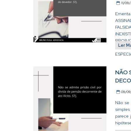
11/09
Ementa
ASSIN
FALSI
INEXI
PROBA
Ler M
PRETE
ESPECIA
NÃO 
DECO
09/09
Não se 
simples
parece 
hipótese