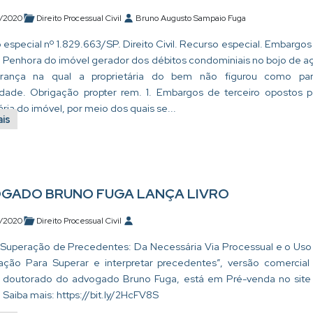
/2020
Direito Processual Civil
Bruno Augusto Sampaio Fuga
especial nº 1.829.663/SP. Direito Civil. Recurso especial. Embargos
o. Penhora do imóvel gerador dos débitos condominiais no bojo de a
rança na qual a proprietária do bem não figurou como par
lidade. Obrigação propter rem. 1. Embargos de terceiro opostos p
ária do imóvel, por meio dos quais se...
ais
GADO BRUNO FUGA LANÇA LIVRO
/2020
Direito Processual Civil
“Superação de Precedentes: Da Necessária Via Processual e o Uso
ção Para Superar e interpretar precedentes”, versão comercial
 doutorado do advogado Bruno Fuga, está em Pré-venda no site
 Saiba mais: https://bit.ly/2HcFV8S