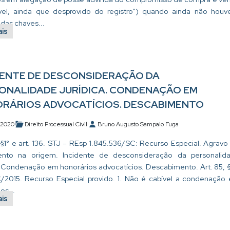
el, ainda que desprovido do registro”) quando ainda não houv
das chaves...
ais
DENTE DE DESCONSIDERAÇÃO DA
ONALIDADE JURÍDICA. CONDENAÇÃO EM
RÁRIOS ADVOCATÍCIOS. DESCABIMENTO
/2020
Direito Processual Civil
Bruno Augusto Sampaio Fuga
, §1° e art. 136. STJ – REsp 1.845.536/SC: Recurso Especial. Agravo
ento na origem. Incidente de desconsideração da personalid
a. Condenação em honorários advocatícios. Descabimento. Art. 85, § 
2015. Recurso Especial provido. 1. Não é cabível a condenação
os...
ais