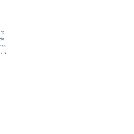
ro.
de,
era
 as