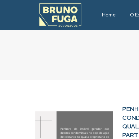
Home
O Es
PENH
COND
QUAL
PART