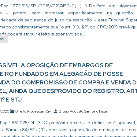
Esp 1.772.516/SP (2018//0217450-0): (...) De fato, em julgamen
es – porém, sem ingressar especificamente na questão
oriedade da segurança do juízo da execução – este Tribunal Super
rmado consistentemente que “o art. 919, § 1º, do CPC/2015 prevê qu
do poderá atribuir efeito suspensivo aos...
ais
SSÍVEL A OPOSIÇÃO DE EMBARGOS DE
EIRO FUNDADOS EM ALEGAÇÃO DE POSSE
NDA DO COMPROMISSO DE COMPRA E VENDA D
EL, AINDA QUE DESPROVIDO DO REGISTRO. ART
1º E STJ
/2020
Direito Processual Civil
Bruno Augusto Sampaio Fuga
Esp 1.861.025/DF: 3. O propósito recursal é definir se é aplicável,
, a Súmula 84/STJ (“É admissível a oposição de embargos de terce
s em alegação de posse advinda do compromisso de compra e ve