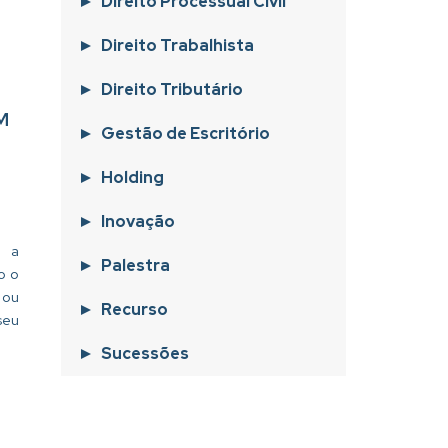
Direito Processual Civil
Direito Trabalhista
Direito Tributário
M
Gestão de Escritório
Holding
Inovação
o a
Palestra
o o
 ou
Recurso
seu
Sucessões