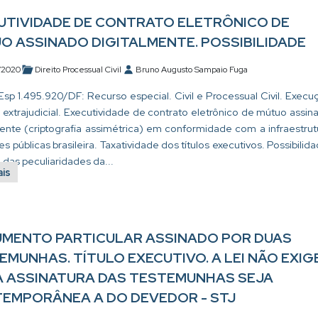
UTIVIDADE DE CONTRATO ELETRÔNICO DE
O ASSINADO DIGITALMENTE. POSSIBILIDADE
/2020
Direito Processual Civil
Bruno Augusto Sampaio Fuga
Esp 1.495.920/DF: Recurso especial. Civil e Processual Civil. Execu
o extrajudicial. Executividade de contrato eletrônico de mútuo assin
mente (criptografia assimétrica) em conformidade com a infraestrut
s públicas brasileira. Taxatividade dos títulos executivos. Possibilida
das peculiaridades da...
ais
MENTO PARTICULAR ASSINADO POR DUAS
EMUNHAS. TÍTULO EXECUTIVO. A LEI NÃO EXIG
A ASSINATURA DAS TESTEMUNHAS SEJA
EMPORÂNEA A DO DEVEDOR - STJ