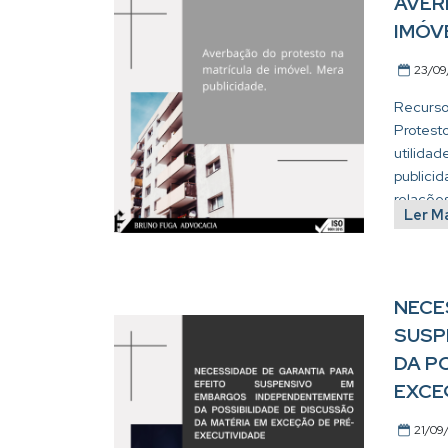
AVER
IMÓV
23/09
Recurso
Protest
utilida
publici
relações 
Ler M
NECE
SUSP
DA P
EXCE
21/09