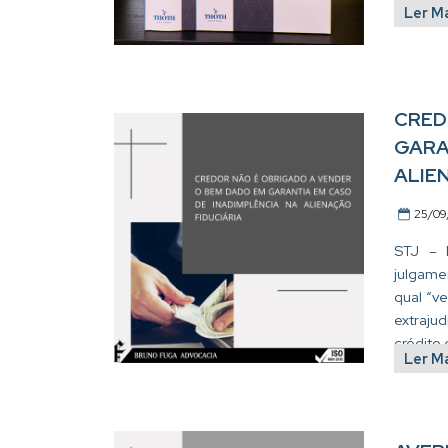
Ler M
CRED
GARA
ALIE
25/09
STJ – R
julgame
qual “ve
extrajud
crédito 
Ler M