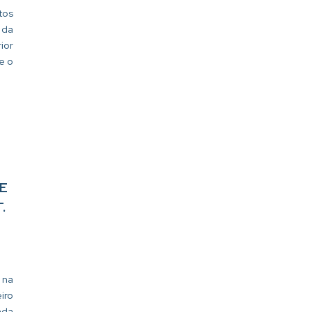
tos
 da
ior
e o
E
.
 na
iro
nda