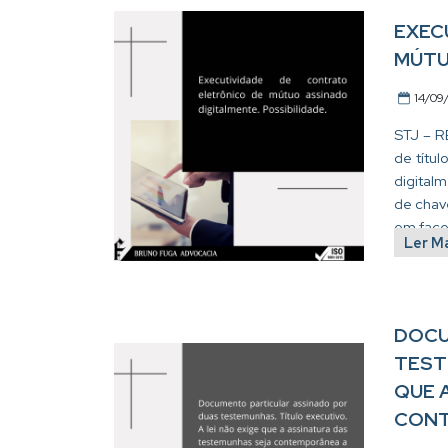
EXEC
MÚTU
14/09
STJ – R
de títul
digital
de chave
em face 
Ler M
DOCU
TEST
QUE 
CONT