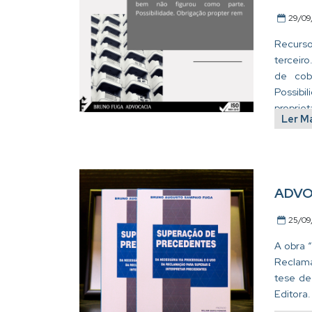
29/09
Recurso 
terceir
de cob
Possibi
propriet
Ler M
ADVO
25/09
A obra 
Reclama
tese de
Editora.