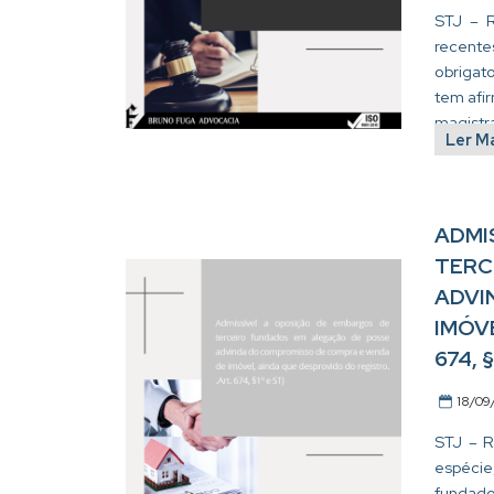
STJ – R
recent
obrigat
tem afi
magistra
Ler M
ADMI
TERC
ADVI
IMÓV
674, §
18/09
STJ – R
espécie
fundado