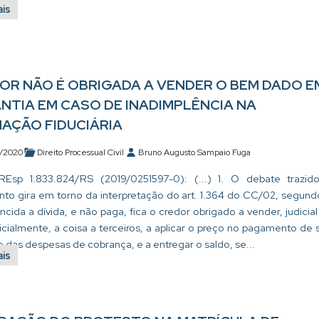
ais
OR NÃO É OBRIGADA A VENDER O BEM DADO E
NTIA EM CASO DE INADIMPLÊNCIA NA
NAÇÃO FIDUCIÁRIA
/2020
Direito Processual Civil
Bruno Augusto Sampaio Fuga
Esp 1.833.824/RS (2019/0251597-0): (...) 1. O debate trazid
nto gira em torno da interpretação do art. 1.364 do CC/02, segund
ncida a dívida, e não paga, fica o credor obrigado a vender, judicial
icialmente, a coisa a terceiros, a aplicar o preço no pagamento de 
e das despesas de cobrança, e a entregar o saldo, se...
ais