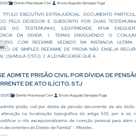
/2020
Direito Processual Civil
Bruno Augusto Sampaio Fuga
. TITULO EXECUTIVO EXTRAJUDICIAL. DOCUMENTO PARTICU
ADO PELO DEVEDOR E SUBSCRITO POR DUAS TESTEMUNH
DADE DO TESTEMUNHO, ILEGITIMIDADE ATIVA EXEQUEN
STENCIA DA DIVIDA. 1. TEMAS ENVOLVENDO O CONJUN
TORIO, COM REEXAME VEDADO NA INSTANCIA ULTIMA. 
ais
NSÃO DE SIMPLES REEXAME DE PROVA NÃO ENSEJA RECU
L' (SUMULA 7/STJ). 2. A LEI NÃO EXIGE QUE A...
SE ADMITE PRISÃO CIVIL POR DÍVIDA DE PENSÃ
RRENTE DE ATO ILÍCITO. STJ
/2020
Direito Processual Civil
Bruno Augusto Sampaio Fuga
admite prisão civil por dívida de pensão decorrente de ato ilícito.
 alteração na localização topográfica do artigo 533, por si só, 
justificar o rito excepcionalíssimo de coerção pessoal para além 
s decorrentes do Direito de Família” - Ministro...