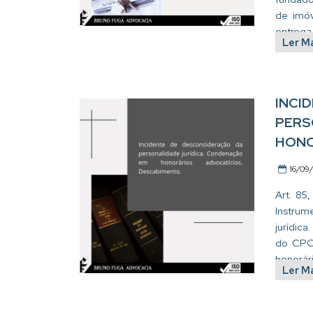
de imóv
entrega 
Ler M
INCI
PERS
HONO
16/09
Art. 85
Instrum
jurídic
do CPC/
honorári
Ler M