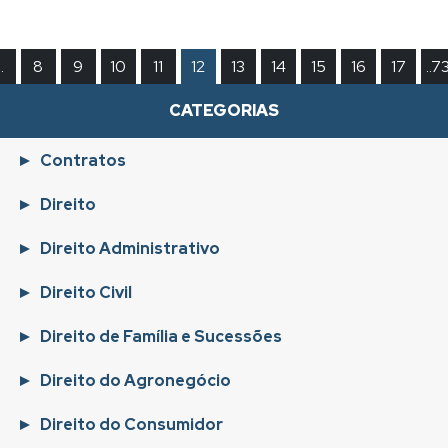
.
8
9
10
11
12
13
14
15
16
17
..7
CATEGORIAS
Contratos
Direito
Direito Administrativo
Direito Civil
Direito de Família e Sucessões
Direito do Agronegócio
Direito do Consumidor