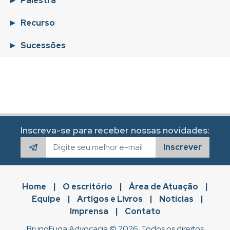
Palestra
Recurso
Sucessões
Inscreva-se para receber nossas novidades:
Inscrever
Home
|
O escritório
|
Área de Atuação
|
Equipe
|
Artigos e Livros
|
Notícias
|
Imprensa
|
Contato
BrunoFuga Advocacia © 2026. Todos os direitos