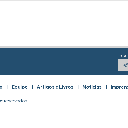
Ins
o
|
Equipe
|
Artigos e Livros
|
Notícias
|
Impren
os reservados