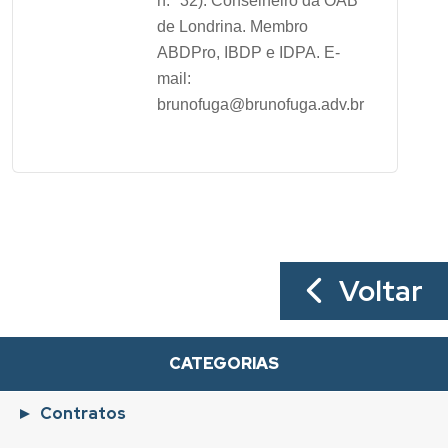
n.º 32). Conselheiro da OAB
de Londrina. Membro
ABDPro, IBDP e IDPA. E-
mail:
brunofuga@brunofuga.adv.br
Voltar
CATEGORIAS
Contratos