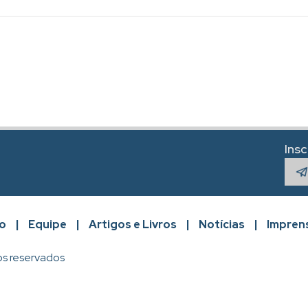
Ins
o
|
Equipe
|
Artigos e Livros
|
Notícias
|
Impren
os reservados